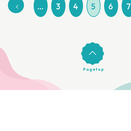
…
3
4
5
6
Pagetop