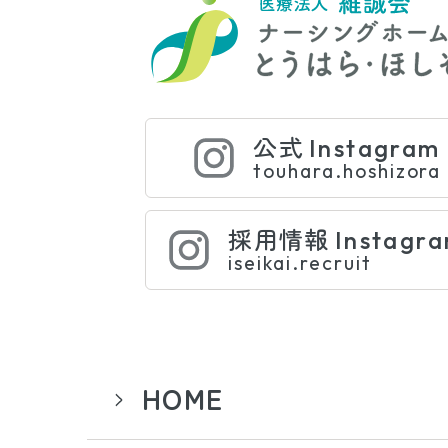
公式
Instagram
touhara.hoshizora
採用情報
Instagr
iseikai.recruit
HOME